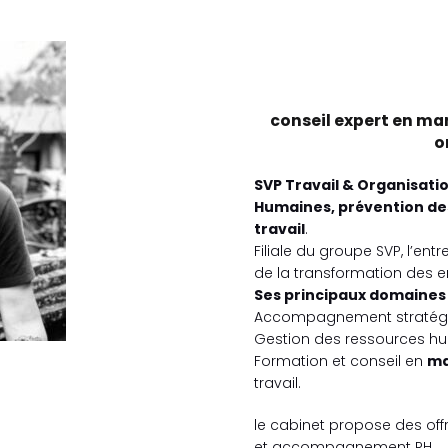
conseil expert en ma
o
SVP Travail & Organisati
Humaines, prévention des
travail
.
Filiale du groupe SVP, l’en
de la transformation des e
Ses principaux domaines 
Accompagnement stratégiqu
Gestion des ressources hu
Formation et conseil en
ma
travail.
le cabinet propose des of
et accompagnement RH.